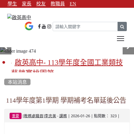
學生
家長
校友
教職員
EN
sear
Tog
啟英高中- 113學年度全國工業類技
藝競賽桃園第一
本站消息
啟英高中-113學年全國學生家事類技
藝競賽榮獲1支金手獎3支優勝
114學年度第1學期 學期補考名單延後公告
亞洲金牌在啟英！-機器人競賽亞洲
-
| 2026-01-26 | 點閱數： 323 |
[教務處職員]李忠美
課務
重要
第一
餐飲管理科桃園第一、資料處理科