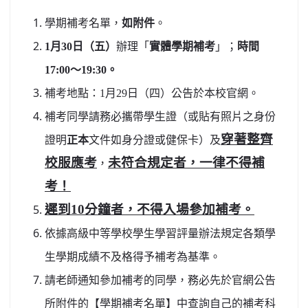
北台灣私校第一
學期補考名單，
如附件
。
1
月30日（五）
辦理「
實體學期補考
」；
時間
啟英高中-汽車科榮耀桃園
17:00～19:30。
啟英高中-時尚科桃園第一
補考地點：1月29日（四）公告於本校官網。
補考同學請務必攜帶學生證（或貼有照片之身份
穿著整齊
證明
正本
文件如身分證或健保卡）及
校服應考
未符合規定者，一律不得補
，
考！
遲到10分鐘者，不得入場參加補考。
依據高級中等學校學生學習評量辦法規定各類學
生學期成績不及格得予補考為基準。
請老師通知參加補考的同學，務必先於官網公告
所附件的【學期補考名單】中查詢自己的補考科