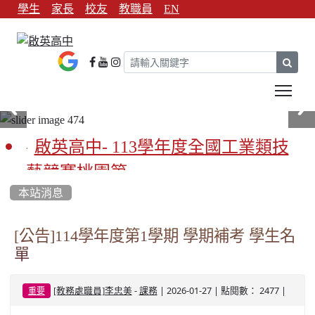
學生
家長
校友
教職員
EN
sear
Tog
啟英高中- 113學年度全國工業類技
藝競賽桃園第一
本站消息
啟英高中-113學年全國學生家事類技
藝競賽榮獲1支金手獎3支優勝
[公告]114學年度第1學期 學期補考 學生名
單
亞洲金牌在啟英！-機器人競賽亞洲
第一
-
| 2026-01-27 | 點閱數： 2477 |
[教務處職員]李忠美
課務
重要
餐飲管理科桃園第一、資料處理科