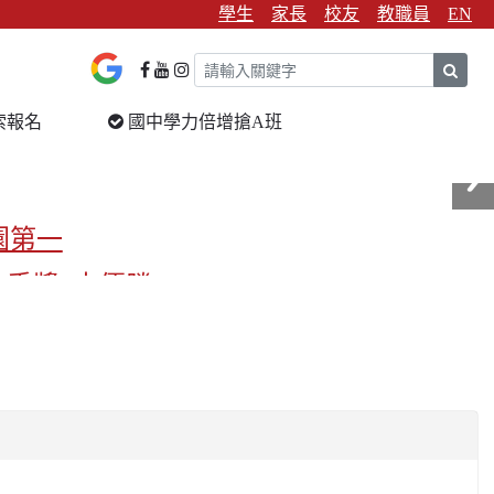
學生
家長
校友
教職員
EN
sear
索報名
國中學力倍增搶A班
園第一
金手獎3支優勝
校第一