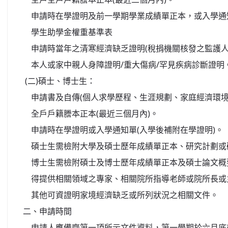
申請時在學證明及前一學期學業成績單正本，或入學通知
學生助學金權重基準表
申請時當年之清寒經濟缺乏證明(稅捐機關核發之監護人
本人或家中親人身障證明/重大傷病/罕見疾病診斷證明
(二)碩士、博士生：
申請書及自傳(個人求學歷程、生涯規劃、家庭經濟環境
全戶戶籍謄本正本(最近三個月內)。
申請時在學證明或入學通知單(入學後補附在學證明)。
碩士生需檢附大學及碩士歷年成績單正本、研究計劃或
博士生需檢附碩士及博士歷年成績單正本及碩士論文概
得提供相關領域之專家、相關院所指導老師或院所長或
其他可資證明家境經濟缺乏或所列狀況之相關文件。
二、申請時間
申請人應備齊第一項所示文件資料，第一學期於六月底前