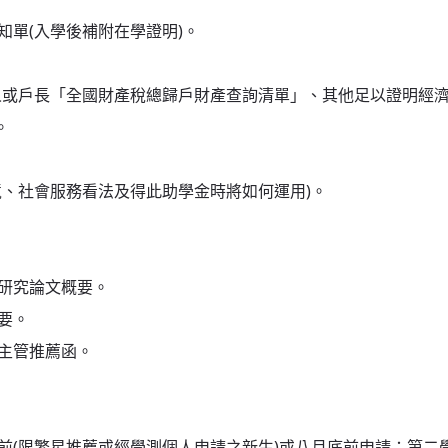
單(入學後補附在學證明)。
或戶長「全國財產稅總歸戶財產查詢清單」、其他足以證明經濟困
。
、社會服務看法及得此助學金時將如何運用)。
研究論文概要。
要。
主管推薦函。
(限繁星推薦或經學測個人申請之新生)或八月底前申請；第二