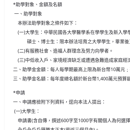
*助學對象、金額及名額
一、助學對象
本辦法助學對象之條件如下：
(一)大學生：中華民國各大學醫學系在學學生及新入學
碩士、博士生：限本辦法培育之大學學生，畢業後直
(二)有服務社會、造福人群理念及努力向學者。
(三)中低收入戶、家境經濟缺乏或遭遇急難造成家庭經
二、助學金金額：每人每學期最高上限為新台幣10萬元
三、助學金名額：每年度總名額於新台幣1,400萬元預
*申請
一、申請應檢附下列資料，逕向本法人提出：
(一)大學生：
申請書(含自傳，撰述600字至1000字有關個人為何
全戶全戶戶籍謄本正本(最近三個月內)。