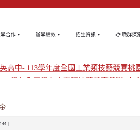
教學合作
辦學績效
招生資訊
職群探
英高中- 113學年度全國工業類技藝競賽桃
-113學年全國學生家事類技藝競賽榮獲1支
亞洲金牌在啟英！-機器人競賽亞洲第一
飲管理科桃園第一、資料處理科北台灣私
金
啟英高中-汽車科榮耀桃園
144 |
啟英高中-時尚科桃園第一