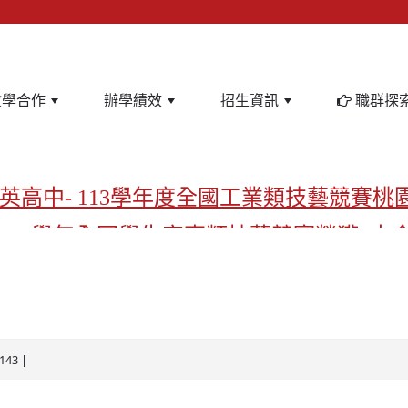
教學合作
辦學績效
招生資訊
職群探
英高中- 113學年度全國工業類技藝競賽桃
-113學年全國學生家事類技藝競賽榮獲1支
亞洲金牌在啟英！-機器人競賽亞洲第一
飲管理科桃園第一、資料處理科北台灣私
啟英高中-汽車科榮耀桃園
143 |
啟英高中-時尚科桃園第一