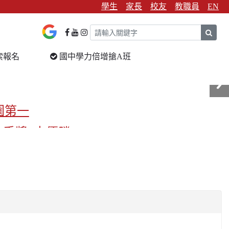
學生
家長
校友
教職員
EN
sear
索報名
國中學力倍增搶A班
園第一
金手獎3支優勝
校第一