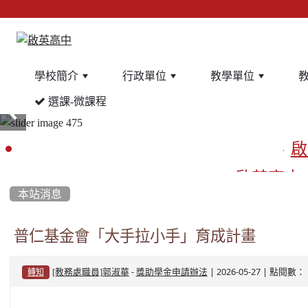
學校簡介
行政單位
教學單位
選課-微課程
:::
啟
啟英高中
本站消息
餐
普仁基金會「大手拉小手」育成計畫
-
| 2026-05-27 | 點閱數： 
[教務處職員]郭淑華
獎助學金申請辦法
轉知