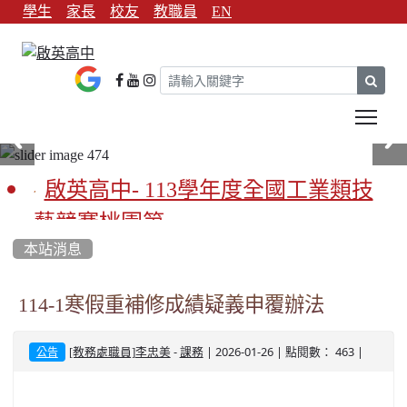
學生
家長
校友
教職員
EN
sear
Tog
啟英高中- 113學年度全國工業類技
藝競賽桃園第一
本站消息
啟英高中-113學年全國學生家事類技
藝競賽榮獲1支金手獎3支優勝
114-1寒假重補修成績疑義申覆辦法
亞洲金牌在啟英！-機器人競賽亞洲
-
| 2026-01-26 | 點閱數： 463 |
[教務處職員]李忠美
課務
公告
第一
餐飲管理科桃園第一、資料處理科