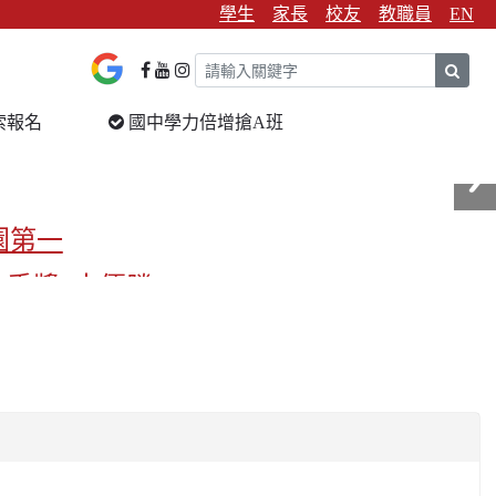
學生
家長
校友
教職員
EN
sear
索報名
國中學力倍增搶A班
園第一
金手獎3支優勝
校第一