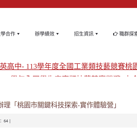
教學合作
辦學績效
招生資訊
職群探
英高中- 113學年度全國工業類技藝競賽桃
-113學年全國學生家事類技藝競賽榮獲1支
亞洲金牌在啟英！-機器人競賽亞洲第一
飲管理科桃園第一、資料處理科北台灣私
辦理「桃園市關鍵科技探索-實作體驗營」
啟英高中-汽車科榮耀桃園
： 64 |
啟英高中-時尚科桃園第一