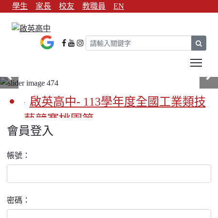
學生
家長
校友
教職員
EN
sear
Tog
啟英高中- 113學年度全國工業類技
藝競賽桃園第一
會員登入
啟英高中-113學年全國學生家事類
帳號：
技藝競賽榮獲1支金手獎3支優勝
亞洲金牌在啟英！-機器人競賽亞洲
第一
密碼：
餐飲管理科桃園第一、資料處理科