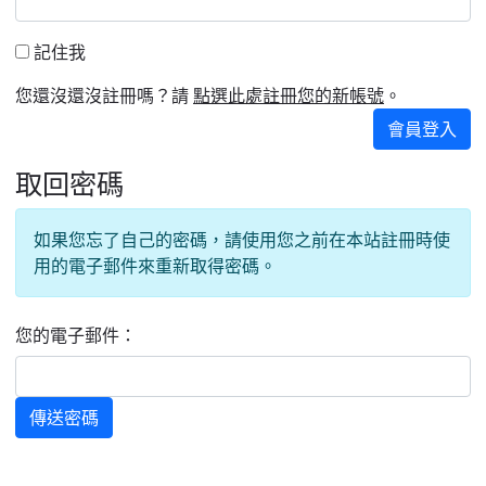
北台灣私校第一
記住我
記住我
啟英高中-汽車科榮耀桃園
您還沒還沒註冊嗎？請
。
點選此處註冊您的新帳號
啟英高中-時尚科桃園第一
會員登入
取回密碼
如果您忘了自己的密碼，請使用您之前在本站註冊時使
用的電子郵件來重新取得密碼。
您的電子郵件：
傳送密碼