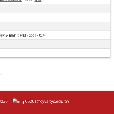
/ 2051 /
)
[教務處職員]葉裕凱
課務
2-3036
05201@cyvs.tyc.edu.tw