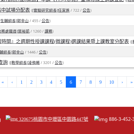
英高中試場分配表
(
/ 722 /
)
[實驗研究組長]任家進
公告
/ 455 /
)
[生輔組長]郭金山
公告
/ 1260 /
)
教務處職員]葉裕凱
課務
習時間』之週期性授課課程(微課程)選課結果暨上課教室分配表
(
/ 1446 /
)
生輔組長]郭金山
公告
查詢
(
/ 3201 /
)
[教學組長]凌侑晞
公告
(current)
«
‹
1
2
3
4
5
6
7
8
9
10
›
»
886-3-45
320675桃園市中壢區中園路447號