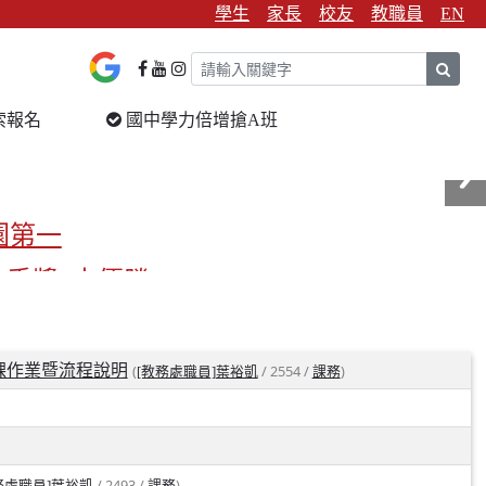
學生
家長
校友
教職員
EN
sear
索報名
國中學力倍增搶A班
園第一
金手獎3支優勝
校第一
選課作業暨流程說明
(
/ 2554 /
)
[教務處職員]葉裕凱
課務
/ 2493 /
)
務處職員]葉裕凱
課務