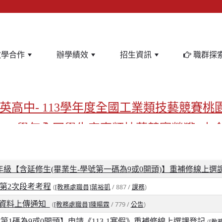
教學合作
辦學績效
招生資訊
職群探
英高中- 113學年度全國工業類技藝競賽桃
-113學年全國學生家事類技藝競賽榮獲1支
亞洲金牌在啟英！-機器人競賽亞洲第一
飲管理科桃園第一、資料處理科北台灣私
二三年級【含延修生(畢業生-學號第一碼為9或0開頭)】重補修線上
暨第2次段考考程
(
/ 887 /
)
[教務處職員]葉裕凱
課務
啟英高中-汽車科榮耀桃園
放資料上傳通知
(
/ 779 /
)
[教務處職員]陳暘霖
公告
啟英高中-時尚科桃園第一
【學號第1碼為9或0開頭】申請《113-1寒假》重補修線上選課登記
(
[教