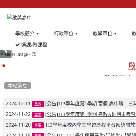
學校簡介
行政單位
教學單位
選課-微課程
:::
啟
啟英高中
本站消息
文章列表
2024-12-11
餐
[公告]113學年度第1學期 寒假 高中職
重要
2024-11-22
[公告]113學年度第1學期 建教A班期末考
重要
2024-11-20
113學年度校內學生學習歷程平台系統開
重要
2024-11-15
[公告]111.112 學年度畢業生(延修生)
重要