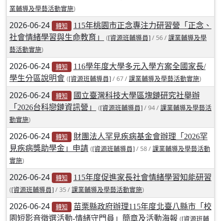
)
業輔導及學藝活動實施
北台灣私校第一
2026-06-24
115年桃園市正念專注力研習營「正念、
轉知
啟英高中-汽車科榮耀桃園
社會情緒學習與生命教育」
(
/ 56 /
[資源班輔導員]
課業輔導及學
)
藝活動實施
啟英高中-時尚科桃園第一
2026-06-24
116學年度大學多元入學方案全國家長/
轉知
學生分區說明會
(
/ 67 /
)
[資源班輔導員]
課業輔導及學藝活動實施
2026-06-24
國立臺灣科技大學區塊鏈研究社舉辦
轉知
「2026台科戀鏈資訊營」
(
/ 94 /
[資源班輔導員]
課業輔導及學藝活
)
動實施
2026-06-24
財團法人罕見疾病基金會辦理「2026罕
轉知
見疾病獎助學金」申請
(
/ 58 /
[資源班輔導員]
課業輔導及學藝活動
)
實施
2026-06-24
115年度促進家長社會情緒學習知能研習
轉知
(
/ 35 /
)
[資源班輔導員]
課業輔導及學藝活動實施
2026-06-24
苗栗縣政府辦理115年度北臺八縣市「校
轉知
園短影音徵選活動-情緒守門員」簡章及活動海報
(
[資源班輔