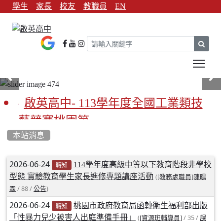
學生
家長
校友
教職員
EN
sear
Tog
啟英高中- 113學年度全國工業類技
藝競賽桃園第一
本站消息
啟英高中-113學年全國學生家事類技
藝競賽榮獲1支金手獎3支優勝
文章列表
2026-06-24
114學年度高級中等以下教育階段非學校
轉知
型態 實驗教育學生家長進修專題講座活動
(
[教務處職員]陳暘
亞洲金牌在啟英！-機器人競賽亞洲
/ 88 /
)
霖
公告
第一
2026-06-24
桃園市政府教育局函轉衛生福利部出版
轉知
餐飲管理科桃園第一、資料處理科
「性暴力兒少被害人出庭準備手冊」
(
/ 35 /
[資源班輔導員]
課