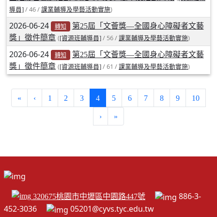
/ 46 /
)
導員]
課業輔導及學藝活動實施
2026-06-24
第25屆「文薈獎—全國身心障礙者文藝
轉知
獎」徵件簡章
(
/ 56 /
)
[資源班輔導員]
課業輔導及學藝活動實施
2026-06-24
第25屆「文薈獎—全國身心障礙者文藝
轉知
獎」徵件簡章
(
/ 61 /
)
[資源班輔導員]
課業輔導及學藝活動實施
(current)
«
‹
1
2
3
4
5
6
7
8
9
10
›
»
886-3-
320675桃園市中壢區中園路447號
452-3036
05201@cyvs.tyc.edu.tw