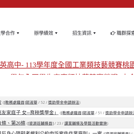
教學合作
辦學績效
招生資訊
職群探
英高中- 113學年度全國工業類技藝競賽桃
-113學年全國學生家事類技藝競賽榮獲1支
亞洲金牌在啟英！-機器人競賽亞洲第一
飲管理科桃園第一、資料處理科北台灣私
金
(
/ 52 /
)
[教務處職員]郭淑華
獎助學金申請辦法
癌友家庭子 女─育秧獎學金」
(
/ 51 /
[教務處職員]郭淑華
獎助學金申請辦
啟英高中-汽車科榮耀桃園
條、第26條
(
/ 23 /
)
[資源班輔導員]
課業輔導及學藝活動實施
啟英高中-時尚科桃園第一
違反身心障礙者權利公約申訴案件作業原則」一案
(
/ 
[資源班輔導員]