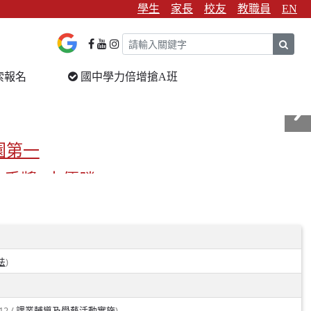
學生
家長
校友
教職員
EN
sear
索報名
國中學力倍增搶A班
園第一
金手獎3支優勝
校第一
)
法
12 /
)
課業輔導及學藝活動實施