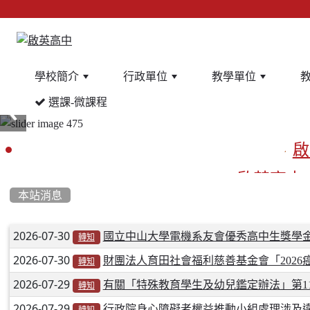
學校簡介
行政單位
教學單位
選課-微課程
:::
啟
啟英高中
本站消息
文章列表
2026-07-30
餐
國立中山大學電機系友會優秀高中生獎學
轉知
2026-07-30
財團法人育田社會福利慈善基金會「2026
轉知
2026-07-29
有關「特殊教育學生及幼兒鑑定辦法」第11
轉知
2026-07-29
行政院身心障礙者權益推動小組處理涉及
轉知