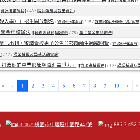
/ 43 /
)
[資源班輔導員]
職涯體驗與就業資訊
一般入學）」招生開放報名
(
/ 15 /
[資源班輔導員]
課業輔導及學藝活動實施
助學金申請辦法
(
/ 78 /
)
[教務處職員]郭淑華
獎助學金申請辦法
期業已出刊，敬請貴校惠予公告並鼓勵師生踴躍閱覽
(
[資源班輔導員]
/ 17 /
)
]
課業輔導及學藝活動實施
—打造你的專業形象與職涯競爭力」
(
/ 19 /
[資源班輔導員]
課業輔導及
(current)
«
‹
1
2
3
4
5
6
7
8
9
10
›
»
886-3-45
320675桃園市中壢區中園路447號