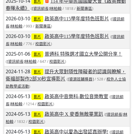
2025-10-14
114 年中華民國國慶大會《啟英舞動
影片
北台灣私校第一
春暉永續》
(
/ 1818 /
)
[資訊組長]林柏翰
新聞專區
2026-03-10
啟英高中115學年度特色班影片
(
[資訊組
影片
啟英高中-汽車科榮耀桃園
/ 993 /
)
長]林柏翰
新聞專區
啟英高中-時尚科桃園第一
2026-03-10
啟英高中115學年度特色班影片
(
[資訊組
影片
/ 776 /
)
長]林柏翰
校園影片
2025-01-06
普通科 特殊選才國立大學公開分享！
影片
(
/ 647 /
)
[資訊組長]林柏翰
校園影片
2024-11-28
提升大眾對隱性障礙者的認識與瞭解，
影片
衛福部製作2部30秒宣導影片
(
/ 528 /
[資源班輔導員]
校外人士協
)
助教學或活動
2024-05-13
啟英高中音樂科-數位音樂教室
(
[資訊組
影片
/ 1214 /
)
長]林柏翰
校園影片
2024-05-13
啟英高中 X 麥香無敵畢業趴
(
[資訊組長]林
影片
/ 1832 /
)
柏翰
校園影片
2024-05-13
啟英高中以愛為出發認真辦學!
(
[資訊組
影片