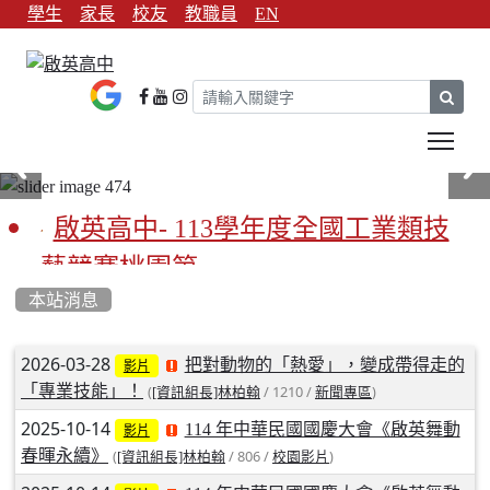
學生
家長
校友
教職員
EN
sear
Tog
啟英高中- 113學年度全國工業類技
藝競賽桃園第一
本站消息
啟英高中-113學年全國學生家事類技
藝競賽榮獲1支金手獎3支優勝
文章列表
2026-03-28
把對動物的「熱愛」，變成帶得走的
影片
「專業技能」！
(
/ 1210 /
)
[資訊組長]林柏翰
新聞專區
亞洲金牌在啟英！-機器人競賽亞洲
2025-10-14
114 年中華民國國慶大會《啟英舞動
影片
第一
春暉永續》
(
/ 806 /
)
[資訊組長]林柏翰
校園影片
餐飲管理科桃園第一、資料處理科