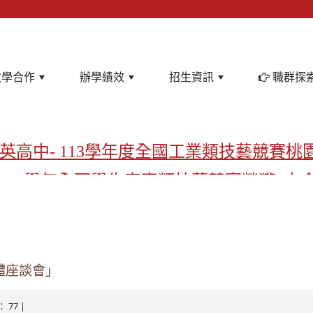
教學合作
辦學績效
招生資訊
職群探
英高中- 113學年度全國工業類技藝競賽桃
-113學年全國學生家事類技藝競賽榮獲1支
亞洲金牌在啟英！-機器人競賽亞洲第一
飲管理科桃園第一、資料處理科北台灣私
啟英高中-汽車科榮耀桃園
實體座談會」
啟英高中-時尚科桃園第一
： 77 |