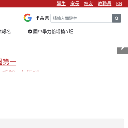
學生
家長
校友
教職員
EN
sear
索報名
國中學力倍增搶A班
園第一
金手獎3支優勝
校第一