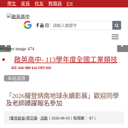
學生
家長
校友
教職員
EN
sear
Tog
啟英高中- 113學年度全國工業類技
藝競賽桃園第一
本站消息
啟英高中-113學年全國學生家事類技
藝競賽榮獲1支金手獎3支優勝
「2026耀登炳南地球永續影展」歡迎同學
及老師踴躍報名參加
亞洲金牌在啟英！-機器人競賽亞洲
第一
-
| 2026-06-03 | 點閱數： 87 |
[實習組長]李宗華
活動
餐飲管理科桃園第一、資料處理科