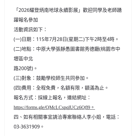
北台灣私校第一
「2026耀登炳南地球永續影展」歡迎同學及老師踴
躍報名參加
啟英高中-汽車科榮耀桃園
活動資訊如下：
啟英高中-時尚科桃園第一
(一)日期：115年7月28日(星期二)下午2時至4時。
(二)地點：中原大學張靜愚圖書館秀德廳(桃園市中
壢區中北
路200號)。
(三)對象：鼓勵學校師生共同參加。
(四)費用：全程免費，名額有限，額滿為止。
報名方式：採線上報名，連結網址：
https://forms.gle/QMcLCspqlUCz6Qfl9。
四、如有相關事宜請洽專案聯絡人李小姐，電話：
03-3631909。